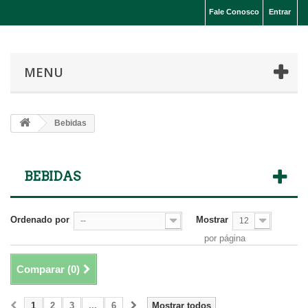
Fale Conosco
Entrar
MENU
Bebidas
BEBIDAS
Ordenado por
Mostrar
--
12
por página
Comparar (
0
)
1
2
3
...
6
Mostrar todos