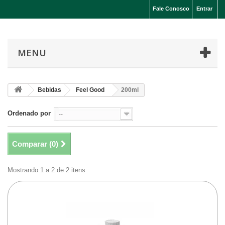
Fale Conosco
Entrar
MENU
Bebidas
Feel Good
200ml
Ordenado por
--
Comparar (
0
)
Mostrando 1 a 2 de 2 itens