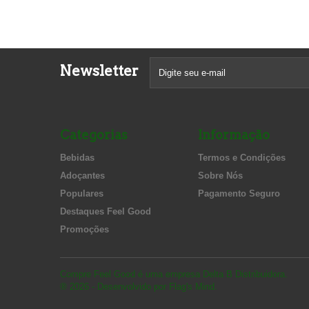
Newsletter
Categorias
Informação
Bebidas
Termos e Condições
Adoçantes
Sobre Nós
Populares
Pagamento Seguro
Destaques Feel Good
Promoções
Compre Feel Good
é uma empresa
Delta B Distribuidora
.
® 2026 - Desenvolvido por Flag's Mind.