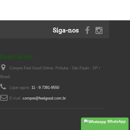
Siga-nos
Dados da loja
Compre Feel Good Online, Pirituba - São Paulo - SP /
Brasil
Ligue agora:
11 - 9.7381-9550
E-mail:
compre@feelgood.com.br
WhatsApp