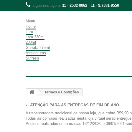
Ligue-nos agora:
11 - 2532-0062 | 11 - 9.7381-9550
Menu
Home
Litro
Lata 330ml
200ml
Garrafa 275ml
Assinaturas
Sufresh
Termos e Condições
ATENÇÃO PARA AS ENTREGAS DE FIM DE ANO
A transportadora tradicional de nossa loja, que cobra R$9,90 
Todas as compras realizadas nesta loja virtual serão entregue
Pedidos realizados entre os dias 18/12/2020 e 06/01/2021 serã