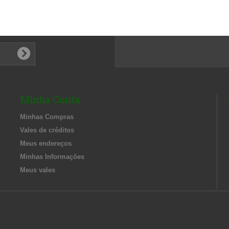
Minha Conta
Minhas Compras
Vales de créditos
Meus endereços
Minhas Informações
Meus vales