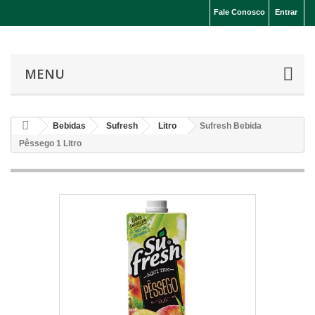
Fale Conosco
Entrar
MENU
Bebidas
Sufresh
Litro
Sufresh Bebida
Pêssego 1 Litro